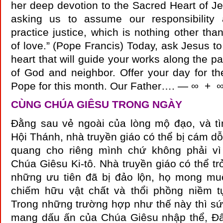
her deep devotion to the Sacred Heart of Je
asking us to assume our responsibility 
practice justice, which is nothing other tha
of love.” (Pope Francis) Today, ask Jesus to
heart that will guide your works along the pat
of God and neighbor. Offer your day for the
Pope for this month. Our Father…. — ∞ + 
CÙNG CHÚA GIÊSU TRONG NGÀY
Đằng sau vẻ ngoài của lòng mộ đạo, và t
Hội Thánh, nhà truyền giáo có thể bị cám dỗ
quang cho riêng mình chứ không phải vì
Chúa Giêsu Ki-tô. Nhà truyền giáo có thể tr
những ưu tiên đã bị đảo lộn, họ mong m
chiếm hữu vật chất và thổi phồng niềm 
Trong những trường hợp như thế này thì s
mang dấu ấn của Chúa Giêsu nhập thể, Đ