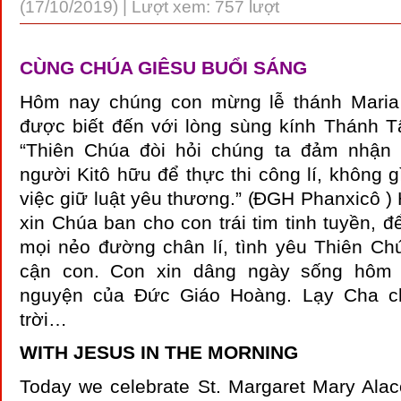
(17/10/2019) | Lượt xem: 757 lượt
CÙNG CHÚA GIÊSU BUỔI SÁNG
Hôm nay chúng con mừng lễ thánh Maria 
được biết đến với lòng sùng kính Thánh 
“Thiên Chúa đòi hỏi chúng ta đảm nhận 
người Kitô hữu để thực thi công lí, không 
việc giữ luật yêu thương.” (ĐGH Phanxicô 
xin Chúa ban cho con trái tim tinh tuyền, đ
mọi nẻo đường chân lí, tình yêu Thiên Ch
cận con. Con xin dâng ngày sống hôm 
nguyện của Đức Giáo Hoàng. Lạy Cha c
trời…
WITH JESUS IN THE MORNING
Today we celebrate St. Margaret Mary Alac