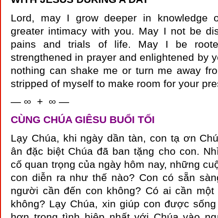
Lord, may I grow deeper in knowledge 
greater intimacy with you. May I not be d
pains and trials of life. May I be root
strengthened in prayer and enlightened by y
nothing can shake me or turn me away fr
stripped of myself to make room for your pr
— ∞ + ∞ —
CÙNG CHÚA GIÊSU BUỔI TỐI
Lạy Chúa, khi ngày dần tàn, con tạ ơn Ch
ân đặc biệt Chúa đã ban tặng cho con. Nhì
cố quan trọng của ngày hôm nay, những cuộ
con diễn ra như thế nào? Con có sẵn sà
người cần đến con không? Có ai cần một lờ
không? Lạy Chúa, xin giúp con được sống
hơn trong tình hiệp nhất với Chúa vào n