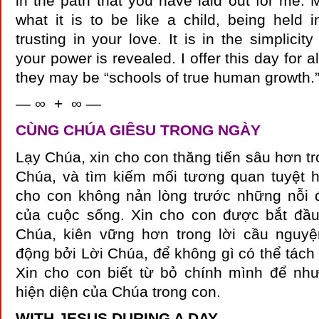
in the path that you have laid out for me. 
what it is to be like a child, being held
trusting in your love. It is in the simplicity
your power is revealed. I offer this day for al
they may be “schools of true human growth.
— ∞ + ∞ —
CÙNG CHÚA GIÊSU TRONG NGÀY
Lạy Chúa, xin cho con thăng tiến sâu hơn t
Chúa, và tìm kiếm mối tương quan tuyệt h
cho con không nản lòng trước những nỗi 
của cuộc sống. Xin cho con được bắt đầu
Chúa, kiên vững hơn trong lời cầu nguy
động bởi Lời Chúa, để không gì có thể tách 
Xin cho con biết từ bỏ chính mình để n
hiện diện của Chúa trong con.
WITH JESUS DURING A DAY