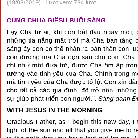
(19/08/2019) | Lượt xem: 784 lượt
CÙNG CHÚA GIÊSU BUỔI SÁNG
Lạy Cha từ ái, khi con bắt đầu ngày mới, 
những tia nắng mặt trời mà Cha ban tặng 
sáng ấy con có thể nhận ra bản thân con lu
con đường mà Cha dọn sẵn cho con. Cha ơ
chỉ như một đứa trẻ, được Cha ôm ấp trong
tưởng vào tình yêu của Cha. Chính trong mộ
mà tình yêu của Cha được tỏ lộ. Con xin d
cho tất cả các gia đình, để trở nên “nhữn
sự giúp phát triển con người.”.
Sáng danh 
WITH JESUS IN THE MORNING
Gracious Father, as I begin this new day, I 
light of the sun and all that you give me to r