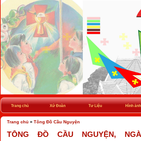
Trang chủ
Xứ Đoàn
Tư Liệu
Hình ảnh
Trang chủ
»
Tông Đồ Cầu Nguyện
TÔNG ĐỒ CẦU NGUYỆN, NGÀY 