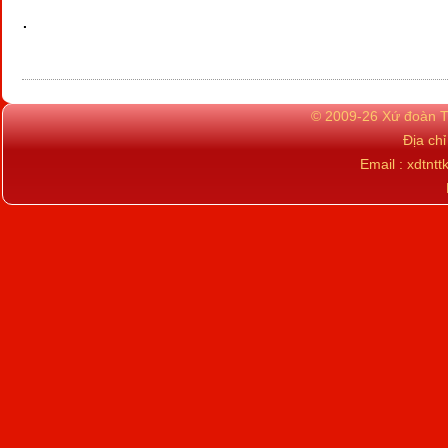
.
© 2009-26 Xứ đoàn TN
Địa ch
Email : xdtn