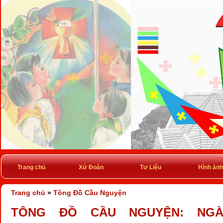
Trang chủ
Xứ Đoàn
Tư Liệu
Hình ảnh
Trang chủ
»
Tông Đồ Cầu Nguyện
TÔNG ĐỒ CẦU NGUYỆN: NGÀY 