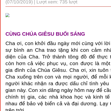
(07/10/2019) | Lượt xem: 735 lượt
CÙNG CHÚA GIÊSU BUỔI SÁNG
Cha ơi, con khởi đầu ngày mới cùng với lời 
sự bình an Cha trao tặng khi con cảm n
diện của Cha. Trở thành tông đồ để thực 
còn hơn cả việc phục vụ, con được là một 
gia đình của Chúa Giêsu. Cha ơi, xin tuôn
Cha xuống trên con và mọi người, để mỗi k
người khác nhận ra được dấu chỉ tình yêu 
gian này. Con xin dâng ngày hôm nay để cầ
chính trị gia, các nhà khoa học và kinh tế
nhau để bảo vệ biển cả và đại dương. Lạy
trên trời…