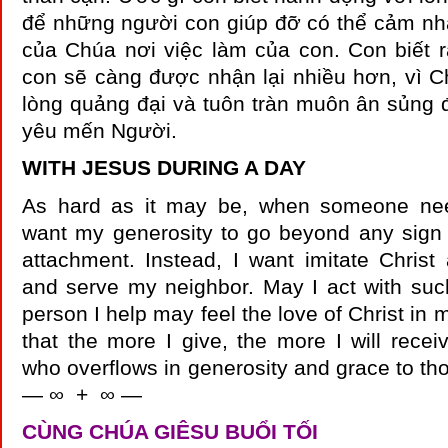
để những người con giúp đỡ có thể cảm nh
của Chúa nơi việc làm của con. Con biết r
con sẽ càng được nhận lại nhiều hơn, vì C
lòng quảng đại và tuôn tràn muôn ân sủng 
yêu mến Người.
WITH JESUS DURING A DAY
As hard as it may be, when someone nee
want my generosity to go beyond any sign 
attachment. Instead, I want imitate Christ
and serve my neighbor. May I act with such
person I help may feel the love of Christ in 
that the more I give, the more I will recei
who overflows in generosity and grace to th
— ∞ + ∞ —
CÙNG CHÚA GIÊSU BUỔI TỐI