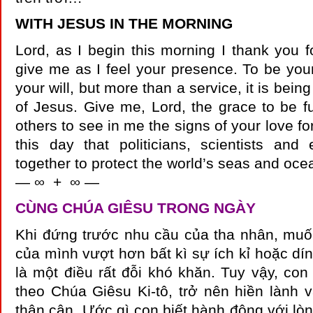
WITH JESUS IN THE MORNING
Lord, as I begin this morning I thank you 
give me as I feel your presence. To be your
your will, but more than a service, it is being
of Jesus. Give me, Lord, the grace to be fu
others to see in me the signs of your love for
this day that politicians, scientists and
together to protect the world’s seas and oc
— ∞ + ∞ —
CÙNG CHÚA GIÊSU TRONG NGÀY
Khi đứng trước nhu cầu của tha nhân, muố
của mình vượt hơn bất kì sự ích kỉ hoặc dí
là một điều rất đỗi khó khăn. Tuy vậy, co
theo Chúa Giêsu Ki-tô, trở nên hiền lành 
thân cận. Ước gì con biết hành động với lòn