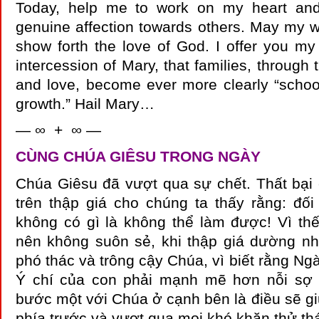
Today, help me to work on my heart and 
genuine affection towards others. May my 
show forth the love of God. I offer you my
intercession of Mary, that families, through t
and love, become ever more clearly “schoo
growth.” Hail Mary…
— ∞ + ∞ —
CÙNG CHÚA GIÊSU TRONG NGÀY
Chúa Giêsu đã vượt qua sự chết. Thất bại
trên thập giá cho chúng ta thấy rằng: đối
không có gì là không thể làm được! Vì thế
nên không suôn sẻ, khi thập giá dường n
phó thác và trông cậy Chúa, vì biết rằng Ngà
Ý chí của con phải mạnh mẽ hơn nỗi sợ t
bước một với Chúa ở cạnh bên là điều sẽ gi
phía trước và vượt qua mọi khó khăn thử th