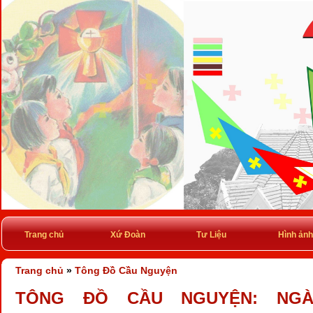
Trang chủ
Xứ Đoàn
Tư Liệu
Hình ảnh
Trang chủ
»
Tông Đồ Cầu Nguyện
TÔNG ĐỒ CẦU NGUYỆN: NGÀY 