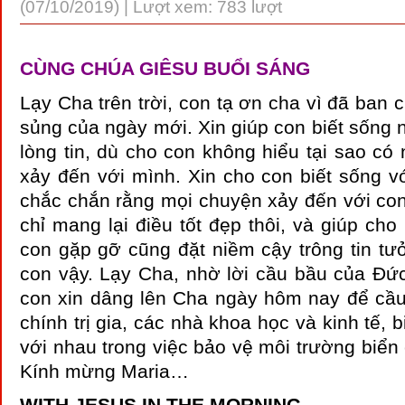
(07/10/2019) | Lượt xem: 783 lượt
CÙNG CHÚA GIÊSU BUỔI SÁNG
Lạy Cha trên trời, con tạ ơn cha vì đã ban
sủng của ngày mới. Xin giúp con biết sống
lòng tin, dù cho con không hiểu tại sao có
xảy đến với mình. Xin cho con biết sống v
chắc chắn rằng mọi chuyện xảy đến với con
chỉ mang lại điều tốt đẹp thôi, và giúp c
con gặp gỡ cũng đặt niềm cậy trông tin t
con vậy. Lạy Cha, nhờ lời cầu bầu của Đức
con xin dâng lên Cha ngày hôm nay để cầ
chính trị gia, các nhà khoa học và kinh tế, 
với nhau trong việc bảo vệ môi trường biển
Kính mừng Maria…
WITH JESUS IN THE MORNING