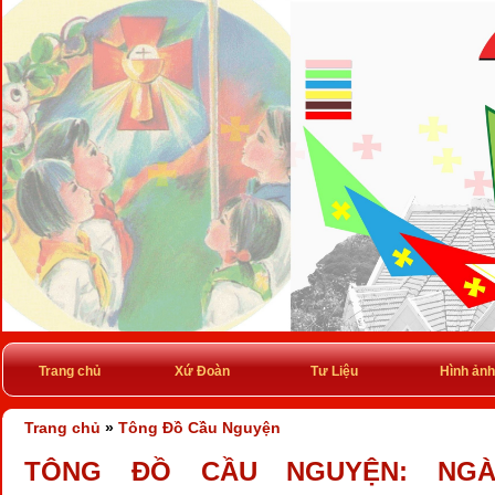
Trang chủ
Xứ Đoàn
Tư Liệu
Hình ảnh
Trang chủ
»
Tông Đồ Cầu Nguyện
TÔNG ĐỒ CẦU NGUYỆN: NGÀY 