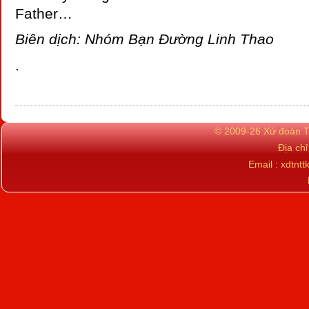
Father…
Biên dịch: Nhóm Bạn Đường Linh Thao
.
© 2009-26 Xứ đoàn TN
Địa ch
Email : xdtn